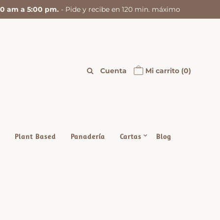
:00 am a 5:00 pm.
- Pide y recibe en 120 min. máximo
Cuenta
Mi carrito
(0)
Plant Based
Panadería
Cartas
Blog