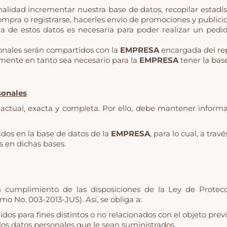
nalidad incrementar nuestra base de datos, recopilar estadíst
compra o registrarse, hacerles envío de promociones y publici
ga de estos datos es necesaria para poder realizar un pedi
nales serán compartidos con la
EMPRESA
encargada del rep
mente en tanto sea necesario para la
EMPRESA
tener la base
sonales
 actual, exacta y completa. Por ello, debe mantener inform
dos en la base de datos de la
EMPRESA
, para lo cual, a tra
s en dichas bases.
n cumplimiento de las disposiciones de la Ley de Protec
No. 003-2013-JUS). Así, se obliga a:
idos para fines distintos o no relacionados con el objeto previ
s los datos personales que le sean suministrados.