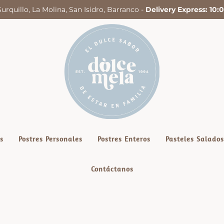
Surquillo, La Molina, San Isidro, Barranco -
Delivery Express: 10
s
Postres Personales
Postres Enteros
Pasteles Salados
Contáctanos