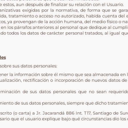
 estos, aun después de finalizar su relación con el Usuario.
anizativas exigidas por la normativa, de forma que se gar
rdida, tratamiento o acceso no autorizado, habida cuenta del e
os, ya provengan de la acción humana, del medio físico o nat
 en los párrafos anteriores al personal que dedique al cumpl
ado todos los datos de carácter personal tratados, al igual
les
sobre sus datos personales:
tener la información sobre él mismo que sea almacenada en 
ctualización, rectificación o incorporación de nuevos datos d
 eliminación de sus datos personales que no sean requeri
miento de sus datos personales, siempre que dicho tratamient
crito (o carta) a Jr. Jacarandá 886 Int. T17, Santiago de Su
ario que el usuario explique bajo qué circunstancias dio los