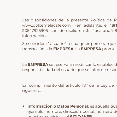
Las disposiciones de la presente Política de 
www.dolcemelacafe.com
(en adelante, el “
SI
20547925905, con domicilio en Jr. Jacarandá 
información.
Se considera “Usuario” a cualquier persona que
transacción a la
EMPRESA
. La
EMPRESA
promuev
La
EMPRESA
se reserva a modificar lo estableci
responsabilidad del usuario que se informe respe
En cumplimiento del artículo 18° de la Ley de 
siguiente:
Información o Datos Personal
: es aquella qu
ejemplo, nombre, dirección postal, número de 
nuestros servicios y el
SITIO WEB.