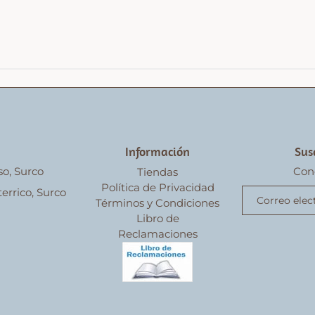
Información
Sus
so, Surco
Con
Tiendas
Política de Privacidad
errico, Surco
Términos y Condiciones
Libro de
Reclamaciones