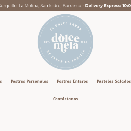
Surquillo, La Molina, San Isidro, Barranco -
Delivery Express: 10
s
Postres Personales
Postres Enteros
Pasteles Salados
Contáctanos