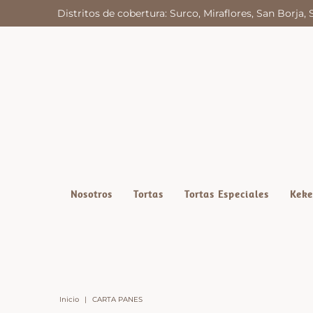
Distritos de cobertura: Surco, Miraflores, San Borja, 
Nosotros
Tortas
Tortas Especiales
Keke
Inicio
|
CARTA PANES