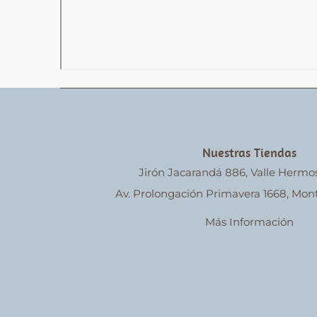
Nuestras Tiendas
Jirón Jacarandá 886, Valle Hermo
Av. Prolongación Primavera 1668, Mont
Más Información