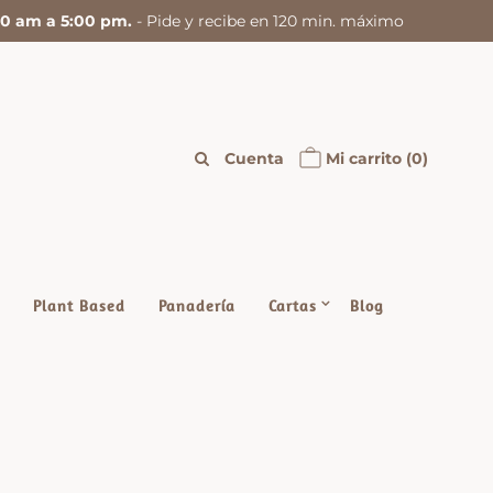
:00 am a 5:00 pm.
- Pide y recibe en 120 min. máximo
Cuenta
Mi carrito
(0)
Plant Based
Panadería
Cartas
Blog