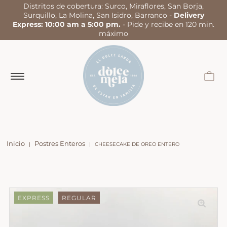
Distritos de cobertura: Surco, Miraflores, San Borja,
Surquillo, La Molina, San Isidro, Barranco -
Delivery
Express: 10:00 am a 5:00 pm.
- Pide y recibe en 120 min.
máximo
Inicio
Postres Enteros
|
|
CHEESECAKE DE OREO ENTERO
EXPRESS
REGULAR